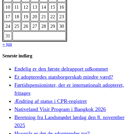
10
11
12
13
14
15
16
17
18
19
20
21
22
23
24
25
26
27
28
29
30
31
« jun
Seneste indlæg
Endelig er den første delrapport udkommet
Er adopteredes statsborgerskab mindre værd?
Førtidspensionister, der er internationalt adopteret,
fritages
Ændring af status i CPR-registret
Nativeland Visit Program i Bangkok 2026
Beretning fra Landsmødet lørdag den 8. november
2025
Hvornår er det de adopteredes tur?