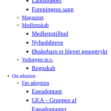
Landsmøder
Foreningens sang
Magasinet
Medlemskab
Medlemstilbud
Nyhedsbreve
Ønskebarn er blevet genoptrykt
Vedtægter m.v.
Regnskab
Om adoption
Før adoption
Eneadoptant
GEA – Gruppen af
Eneadoptanter