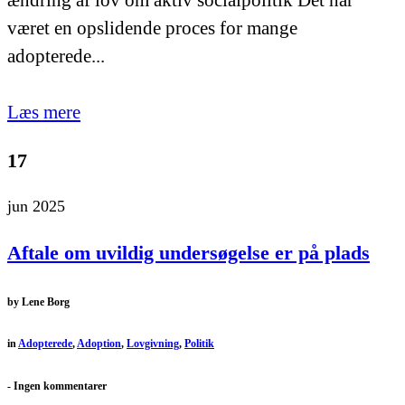
ændring af lov om aktiv socialpolitik Det har
været en opslidende proces for mange
adopterede...
Læs mere
17
jun 2025
Aftale om uvildig undersøgelse er på plads
by
Lene Borg
in
Adopterede
,
Adoption
,
Lovgivning
,
Politik
-
Ingen kommentarer