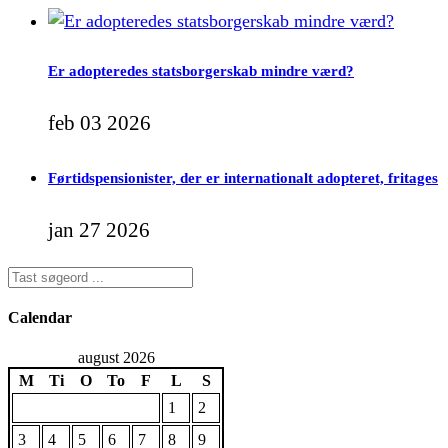
Er adopteredes statsborgerskab mindre værd?
feb 03 2026
Førtidspensionister, der er internationalt adopteret, fritages
jan 27 2026
Calendar
august 2026
M
Ti
O
To
F
L
S
1
2
3
4
5
6
7
8
9