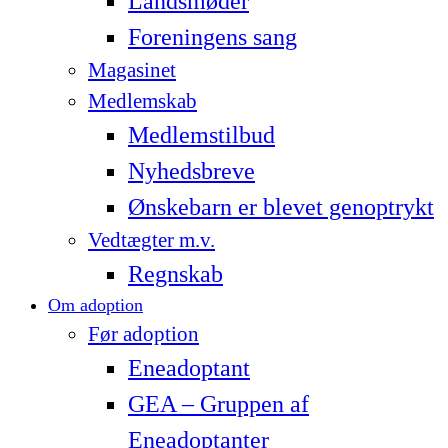
Landsmøder
Foreningens sang
Magasinet
Medlemskab
Medlemstilbud
Nyhedsbreve
Ønskebarn er blevet genoptrykt
Vedtægter m.v.
Regnskab
Om adoption
Før adoption
Eneadoptant
GEA – Gruppen af
Eneadoptanter