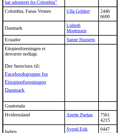
har adopteret fra Colombia”
Colombia, Fanas Venner
Ulla Gehlert
2446
6690
Lisbeth
Danmark
Mortensen
Ecuador
Sanne Hasseris
Etiopienforeningen er
desværre nedlagt.
Der henvises til:
Facebookgruppe for
Etiopienforeningen
Danmark
Guatemala
Hviderusland
Anette Paetau
7561
4215
Svend Erik
6447
Indien