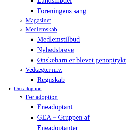
Landsmøder
Foreningens sang
Magasinet
Medlemskab
Medlemstilbud
Nyhedsbreve
Ønskebarn er blevet genoptrykt
Vedtægter m.v.
Regnskab
Om adoption
Før adoption
Eneadoptant
GEA – Gruppen af
Eneadoptanter