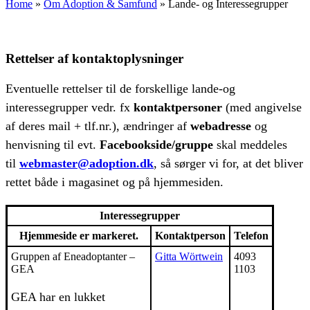
Home
»
Om Adoption & Samfund
»
Lande- og Interessegrupper
Rettelser af kontaktoplysninger
Eventuelle rettelser til de forskellige lande-og
interessegrupper vedr. fx
kontaktpersoner
(med angivelse
af deres mail + tlf.nr.), ændringer af
webadresse
og
henvisning til evt.
Facebookside/gruppe
skal meddeles
til
webmaster@adoption.dk
, så sørger vi for, at det bliver
rettet både i magasinet og på hjemmesiden.
Interessegrupper
Hjemmeside er markeret.
Kontaktperson
Telefon
Gruppen af Eneadoptanter –
Gitta Wörtwein
4093
GEA
1103
GEA har en lukket