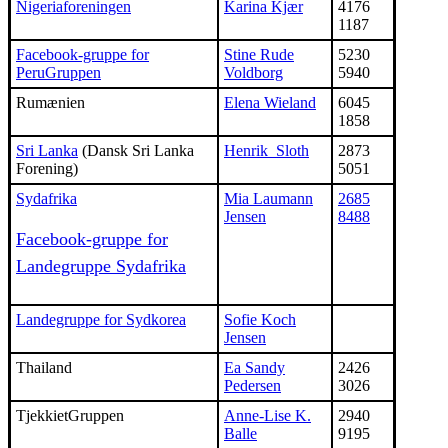
Nigeriaforeningen
Karina Kjær
4176
1187
Facebook-gruppe for
Stine Rude
5230
PeruGruppen
Voldborg
5940
Rumænien
Elena Wieland
6045
1858
Sri Lanka
(Dansk Sri Lanka
Henrik Sloth
2873
Forening)
5051
Sydafrika
Mia Laumann
2685
Jensen
8488
Facebook-gruppe for
Landegruppe Sydafrika
Landegruppe for Sydkorea
Sofie Koch
Jensen
Thailand
Ea Sandy
2426
Pedersen
3026
TjekkietGruppen
Anne-Lise K.
2940
Balle
9195