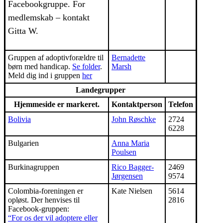
Facebookgruppe. For
medlemskab – kontakt
Gitta W.
Gruppen af adoptivforældre til
Bernadette
børn med handicap.
Se folder
.
Marsh
Meld dig ind i gruppen
her
Landegrupper
Hjemmeside er markeret.
Kontaktperson
Telefon
Bolivia
John Røschke
2724
6228
Bulgarien
Anna Maria
Poulsen
Burkinagruppen
Rico Bagger-
2469
Jørgensen
9574
Colombia-foreningen er
Kate Nielsen
5614
opløst. Der henvises til
2816
Facebook-gruppen:
“For os der vil adoptere eller