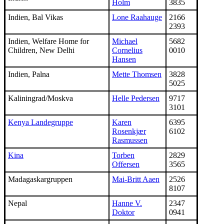
Holm
3835
Indien, Bal Vikas
Lone Raahauge
2166
2393
Indien, Welfare Home for
Michael
5682
Children, New Delhi
Cornelius
0010
Hansen
Indien, Palna
Mette Thomsen
3828
5025
Kaliningrad/Moskva
Helle Pedersen
9717
3101
Kenya Landegruppe
Karen
6395
Rosenkjær
6102
Rasmussen
Kina
Torben
2829
Offersen
3565
Madagaskargruppen
Mai-Britt Aaen
2526
8107
Nepal
Hanne V.
2347
Doktor
0941