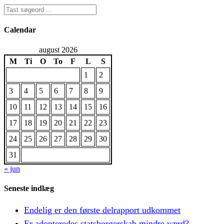
Calendar
august 2026
M
Ti
O
To
F
L
S
1
2
3
4
5
6
7
8
9
10
11
12
13
14
15
16
17
18
19
20
21
22
23
24
25
26
27
28
29
30
31
« jun
Seneste indlæg
Endelig er den første delrapport udkommet
Er adopteredes statsborgerskab mindre værd?