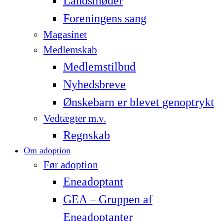
Landsmøder
Foreningens sang
Magasinet
Medlemskab
Medlemstilbud
Nyhedsbreve
Ønskebarn er blevet genoptrykt
Vedtægter m.v.
Regnskab
Om adoption
Før adoption
Eneadoptant
GEA – Gruppen af
Eneadoptanter