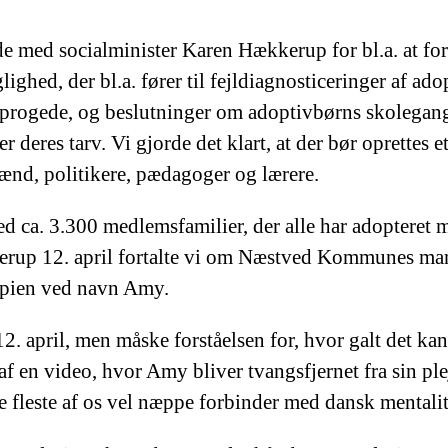
e med socialminister Karen Hækkerup for bl.a. at for
ighed, der bl.a. fører til fejldiagnosticeringer af 
osprogede, og beslutninger om adoptivbørns skolegan
er deres tarv. Vi gjorde det klart, at der bør oprettes
nd, politikere, pædagoger og lærere.
ca. 3.300 medlemsfamilier, der alle har adopteret mi
rup 12. april fortalte vi om Næstved Kommunes mange
iopien ved navn Amy.
12. april, men måske forståelsen for, hvor galt det ka
af en video, hvor Amy bliver tvangsfjernet fra sin ple
de fleste af os vel næppe forbinder med dansk mentalit