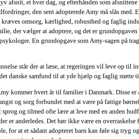
fsnit, et hver dag, og efterhånden som afsnittene bl
ordringer, den sent adopterede Amy må slås med. Et ad
 kræves omsorg, kærlighed, robusthed og faglig indsig
ilie, der vælger at adoptere, og det er grundopgaven
 psykologer. En grundopgave som Amy-sagen på tragis
else står der at læse, at regeringen vil leve op til i
t danske samfund til at yde hjælp og faglig støtte ti
y kommer hvert år til familier i Danmark. Disse er al
 angst og sorg forbundet med at være på fattige børne
nyt sprog og tilmed ofte lære at leve med en anden hud
, der er anderledes. Det bør ikke være en overraskelse
ole, for at et sådant adopteret barn kan føle sig tryg 