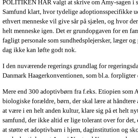
POLITIKEN HAR valgt at skrive om Amy-sagen i syv a
Samfund klart, hvor tydelige adoptionsspecifikke udf
ethvert menneske vil give sår på sjælen, og hvor der
helt menneske igen. Det er grundopgaven for en fam
fagligt personale som sundhedsplejersker, læger og
dag ikke kan løfte godt nok.
I den nuværende regerings grundlag for regeringsdann
Danmark Haagerkonventionen, som bl.a. forpligter de
Mere end 300 adoptivbørn fra f.eks. Etiopien som Am
biologiske forældre, børn, der skal lære at håndtere
at være i en helt anden kultur, klare sig på et helt 
samfund, der ikke altid er lige tolerant over for det
at støtte et adoptivbarn i hjem, daginstitution og sk