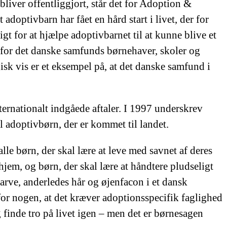
iver offentliggjort, står det for Adoption &
optivbarn har fået en hård start i livet, der for
t for at hjælpe adoptivbarnet til at kunne blive et
 for det danske samfunds børnehaver, skoler og
k vis er et eksempel på, at det danske samfund i
nternationalt indgåede aftaler. I 1997 underskrev
l adoptivbørn, der er kommet til landet.
le børn, der skal lære at leve med savnet af deres
hjem, og børn, der skal lære at håndtere pludseligt
farve, anderledes hår og øjenfacon i et dansk
 for nogen, at det kræver adoptionsspecifik faglighed
og finde tro på livet igen – men det er børnesagen