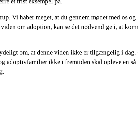
e et trist eksempel på.
up. Vi håber meget, at du gennem mødet med os og g
 viden om adoption, kan se det nødvendige i, at komm
igt om, at denne viden ikke er tilgængelig i dag. O
g adoptivfamilier ikke i fremtiden skal opleve en så
g.