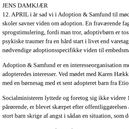
JENS DAMKJÆR
12. APRIL i år sad vi i Adoption & Samfund til mød
skoler savner viden om adoption. En fraværende fagl
sprogstimulering, fordi man tror, adoptivbørn er t
psykiske traumer fra en hård start i livet end varetag
nødvendige adoptionsspecifikke viden til embedsmæ
Adoption & Samfund er en interesseorganisation med 
adopteredes interesser. Ved mødet med Karen Hække
med en børnesag med et sent adopteret barn fra Et
Socialministeren lyttede og foretog sig ikke videre 
pårørende, er blevet skærpet efter offentliggørelsen 
stort barn skrige af angst i sådan en situation, som 