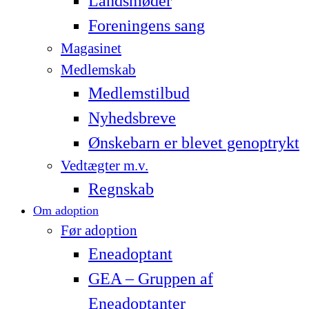
Landsmøder
Foreningens sang
Magasinet
Medlemskab
Medlemstilbud
Nyhedsbreve
Ønskebarn er blevet genoptrykt
Vedtægter m.v.
Regnskab
Om adoption
Før adoption
Eneadoptant
GEA – Gruppen af
Eneadoptanter