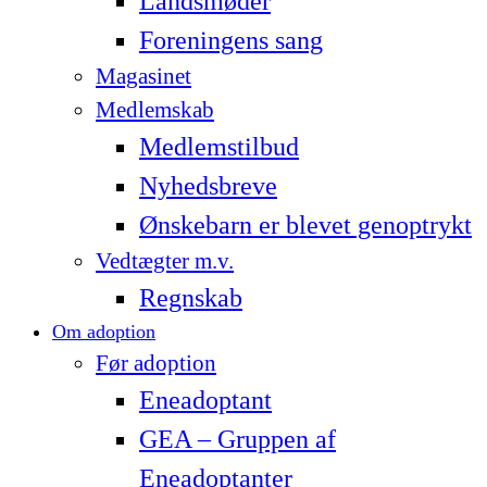
Landsmøder
Foreningens sang
Magasinet
Medlemskab
Medlemstilbud
Nyhedsbreve
Ønskebarn er blevet genoptrykt
Vedtægter m.v.
Regnskab
Om adoption
Før adoption
Eneadoptant
GEA – Gruppen af
Eneadoptanter