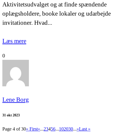
Aktivitetsudvalget og at finde spændende
oplægsholdere, booke lokaler og udarbejde
invitationer. Hvad...
Læs mere
0
Lene Borg
31 okt 2023
Page 4 of 30
« First
«
...
2
3
4
5
6
...
10
20
30
...
»
Last »