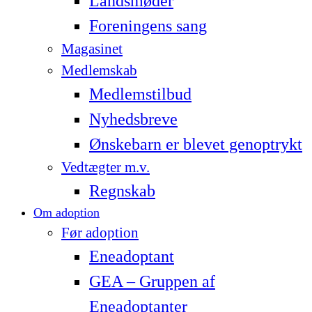
Landsmøder
Foreningens sang
Magasinet
Medlemskab
Medlemstilbud
Nyhedsbreve
Ønskebarn er blevet genoptrykt
Vedtægter m.v.
Regnskab
Om adoption
Før adoption
Eneadoptant
GEA – Gruppen af
Eneadoptanter