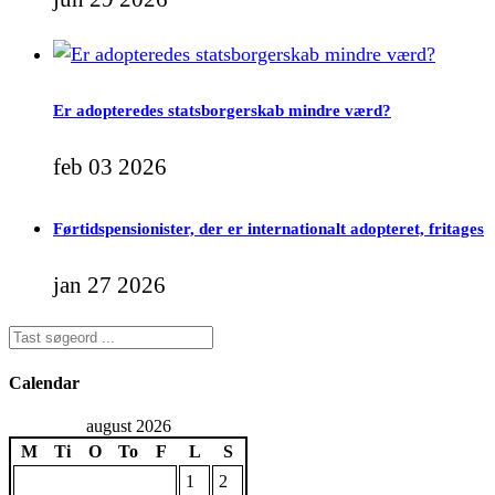
Er adopteredes statsborgerskab mindre værd?
feb 03 2026
Førtidspensionister, der er internationalt adopteret, fritages
jan 27 2026
Calendar
august 2026
M
Ti
O
To
F
L
S
1
2