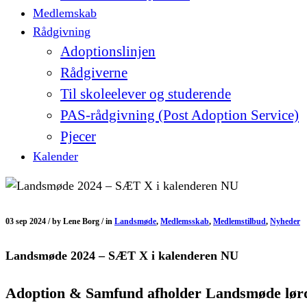
Medlemskab
Rådgivning
Adoptionslinjen
Rådgiverne
Til skoleelever og studerende
PAS-rådgivning (Post Adoption Service)
Pjecer
Kalender
03 sep 2024 /
by
Lene Borg /
in
Landsmøde
,
Medlemsskab
,
Medlemstilbud
,
Nyheder
Landsmøde 2024 – SÆT X i kalenderen NU
Adoption & Samfund afholder Landsmøde lørda