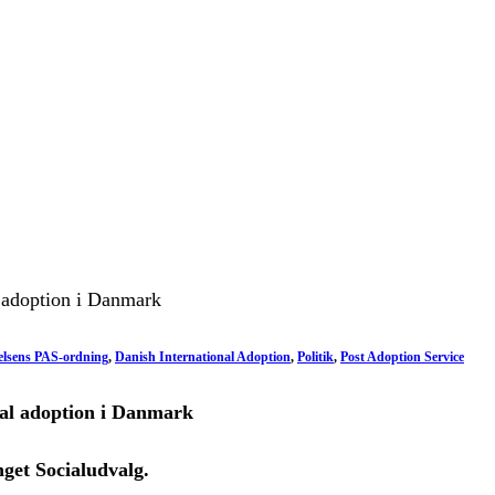
elsens PAS-ordning
,
Danish International Adoption
,
Politik
,
Post Adoption Service
onal adoption i Danmark
get Socialudvalg.