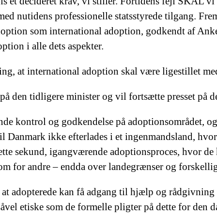
s et decideret krav, vi stiller. Fortidens fejl SKAL v
med nutidens professionelle statsstyrede tilgang. Frem
adoption som international adoption, godkendt af Ankes
ption i alle dets aspekter.
g, at international adoption skal være ligestillet me
 på den tidligere minister og vil fortsætte presset på 
bende kontrol og godkendelse på adoptionsområdet, og 
til Danmark ikke efterlades i et ingenmandsland, hvor 
dette sekund, igangværende adoptionsproces, hvor de h
som for andre – endda over landegrænser og forskellig
 at adopterede kan få adgang til hjælp og rådgivning 
 såvel etiske som de formelle pligter på dette for den