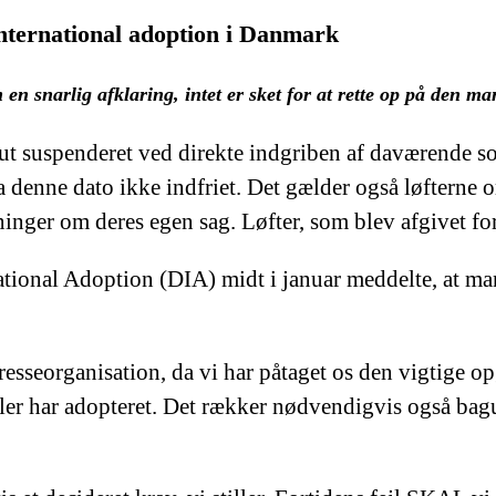
international adoption i Danmark
en snarlig afklaring, intet er sket for at rette op på den 
akut suspenderet ved direkte indgriben af daværende s
a denne dato ikke indfriet. Det gælder også løfterne 
nger om deres egen sag. Løfter, som blev afgivet for 
ational Adoption (DIA) midt i januar meddelte, at ma
sseorganisation, da vi har påtaget os den vigtige op
ller har adopteret. Det rækker nødvendigvis også bagu