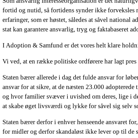
Som ansvarlig interesseorganisation er det naturligvi
fortid og nutid, så fortidens synder ikke forveksles 
erfaringer, som er høstet, således at såvel national 
stat kan garantere ansvarlig, tryg og faktabaseret ado
I Adoption & Samfund er det vores helt klare holdnin
Vi ved, at en række politiske ordførere har lagt pres
Staten bærer allerede i dag det fulde ansvar for lø
ansvar for at sikre, at de næsten 23.000 adopterede 
og hvor familier svæver i uvished om deres, lige i 
at skabe øget livsværdi og lykke for såvel sig selv 
Staten bærer derfor i enhver henseende ansvaret for,
for midler og derfor skandaløst ikke lever op til de