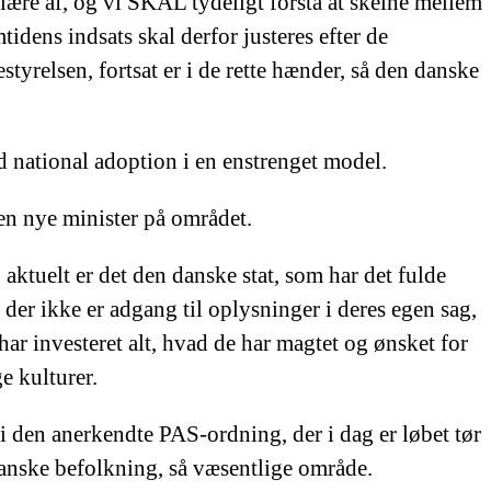
i lære af, og vi SKAL tydeligt forstå at skelne mellem
tidens indsats skal derfor justeres efter de
tyrelsen, fortsat er i de rette hænder, så den danske
d national adoption i en enstrenget model.
den nye minister på området.
aktuelt er det den danske stat, som har det fulde
der ikke er adgang til oplysninger i deres egen sag,
ar investeret alt, hvad de har magtet og ønsket for
e kulturer.
i den anerkendte PAS-ordning, der i dag er løbet tør
 danske befolkning, så væsentlige område.