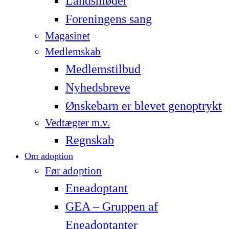
Landsmøder
Foreningens sang
Magasinet
Medlemskab
Medlemstilbud
Nyhedsbreve
Ønskebarn er blevet genoptrykt
Vedtægter m.v.
Regnskab
Om adoption
Før adoption
Eneadoptant
GEA – Gruppen af
Eneadoptanter