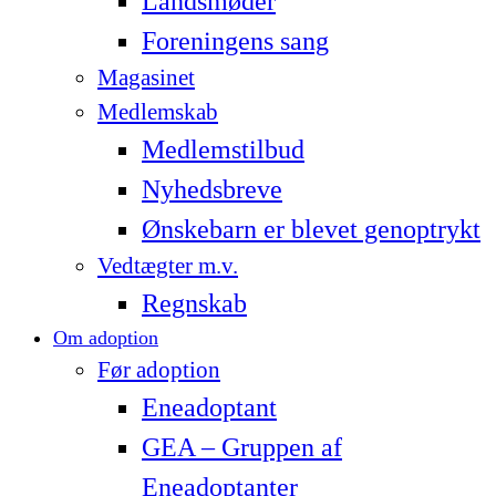
Landsmøder
Foreningens sang
Magasinet
Medlemskab
Medlemstilbud
Nyhedsbreve
Ønskebarn er blevet genoptrykt
Vedtægter m.v.
Regnskab
Om adoption
Før adoption
Eneadoptant
GEA – Gruppen af
Eneadoptanter