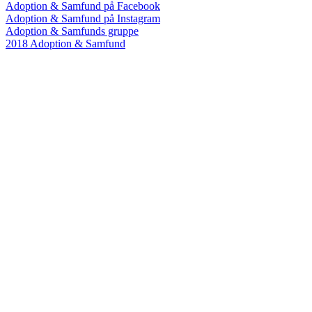
Adoption & Samfund på Facebook
Adoption & Samfund på Instagram
Adoption & Samfunds gruppe
2018 Adoption & Samfund