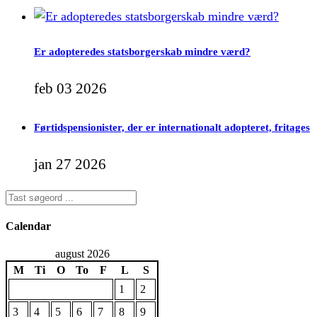
Er adopteredes statsborgerskab mindre værd?
feb 03 2026
Førtidspensionister, der er internationalt adopteret, fritages
jan 27 2026
Calendar
august 2026
M
Ti
O
To
F
L
S
1
2
3
4
5
6
7
8
9