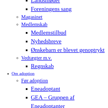
Landsmøder
Foreningens sang
Magasinet
Medlemskab
Medlemstilbud
Nyhedsbreve
Ønskebarn er blevet genoptrykt
Vedtægter m.v.
Regnskab
Om adoption
Før adoption
Eneadoptant
GEA – Gruppen af
Eneadoptanter