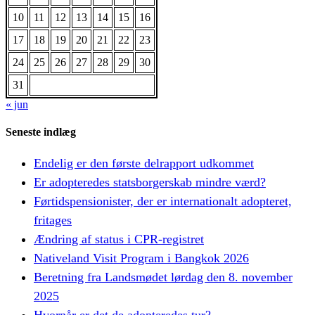
10
11
12
13
14
15
16
17
18
19
20
21
22
23
24
25
26
27
28
29
30
31
« jun
Seneste indlæg
Endelig er den første delrapport udkommet
Er adopteredes statsborgerskab mindre værd?
Førtidspensionister, der er internationalt adopteret,
fritages
Ændring af status i CPR-registret
Nativeland Visit Program i Bangkok 2026
Beretning fra Landsmødet lørdag den 8. november
2025
Hvornår er det de adopteredes tur?