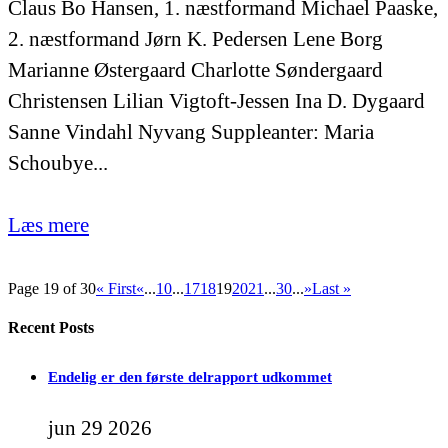
Claus Bo Hansen, 1. næstformand Michael Paaske,
2. næstformand Jørn K. Pedersen Lene Borg
Marianne Østergaard Charlotte Søndergaard
Christensen Lilian Vigtoft-Jessen Ina D. Dygaard
Sanne Vindahl Nyvang Suppleanter: Maria
Schoubye...
Læs mere
Page 19 of 30
« First
«
...
10
...
17
18
19
20
21
...
30
...
»
Last »
Recent Posts
Endelig er den første delrapport udkommet
jun 29 2026