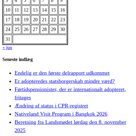
3
4
5
6
7
8
9
10
11
12
13
14
15
16
17
18
19
20
21
22
23
24
25
26
27
28
29
30
31
« jun
Seneste indlæg
Endelig er den første delrapport udkommet
Er adopteredes statsborgerskab mindre værd?
Førtidspensionister, der er internationalt adopteret,
fritages
Ændring af status i CPR-registret
Nativeland Visit Program i Bangkok 2026
Beretning fra Landsmødet lørdag den 8. november
2025