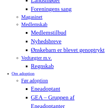
Landsmøder
Foreningens sang
Magasinet
Medlemskab
Medlemstilbud
Nyhedsbreve
Ønskebarn er blevet genoptrykt
Vedtægter m.v.
Regnskab
Om adoption
Før adoption
Eneadoptant
GEA – Gruppen af
Eneadoptanter