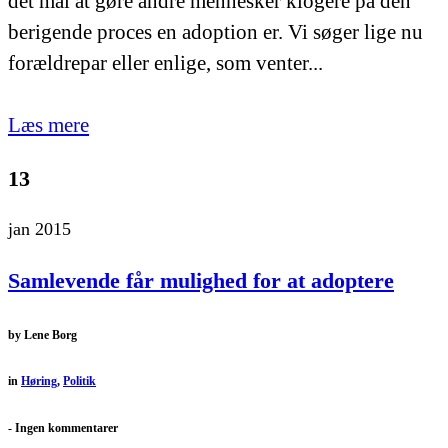
det mål at gøre andre mennesker klogere på den
berigende proces en adoption er. Vi søger lige nu
forældrepar eller enlige, som venter...
Læs mere
13
jan 2015
Samlevende får mulighed for at adoptere
by
Lene Borg
in
Høring
,
Politik
-
Ingen kommentarer