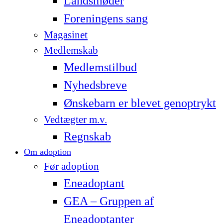
Landsmøder
Foreningens sang
Magasinet
Medlemskab
Medlemstilbud
Nyhedsbreve
Ønskebarn er blevet genoptrykt
Vedtægter m.v.
Regnskab
Om adoption
Før adoption
Eneadoptant
GEA – Gruppen af
Eneadoptanter