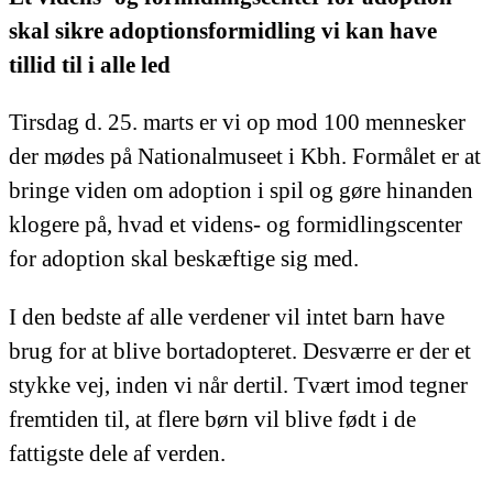
skal sikre adoptionsformidling vi kan have
tillid til i alle led
Tirsdag d. 25. marts er vi op mod 100 mennesker
der mødes på Nationalmuseet i Kbh. Formålet er at
bringe viden om adoption i spil og gøre hinanden
klogere på, hvad et videns- og formidlingscenter
for adoption skal beskæftige sig med.
I den bedste af alle verdener vil intet barn have
brug for at blive bortadopteret. Desværre er der et
stykke vej, inden vi når dertil. Tvært imod tegner
fremtiden til, at flere børn vil blive født i de
fattigste dele af verden.