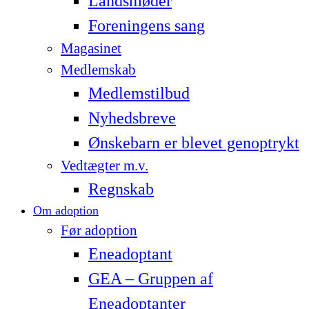
Landsmøder
Foreningens sang
Magasinet
Medlemskab
Medlemstilbud
Nyhedsbreve
Ønskebarn er blevet genoptrykt
Vedtægter m.v.
Regnskab
Om adoption
Før adoption
Eneadoptant
GEA – Gruppen af
Eneadoptanter