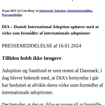
16 jan 2024 /
by
Lene Borg /
in
Adopterede
,
Adoption
,
Adoptionsformidling
,
Pressemeddelelse
DIA – Danish International Adoption ophører med at
virke som formidler af internationale adoptioner
PRESSEMEDDELELSE af 16.01.2024
Tilliden holdt ikke længere
Adoption og Samfund er som resten af Danmark, i
dag blevet bekendt med, at DIA’s bestyrelse i går
har besluttet at afvikle deres virke som formidler af
internationale adoptioner.
Det betyder, at der pt. ikke er nogen til at formidle