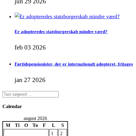
jun 29 2026
Er adopteredes statsborgerskab mindre værd?
feb 03 2026
Førtidspensionister, der er internationalt adopteret, fritages
jan 27 2026
Calendar
august 2026
M
Ti
O
To
F
L
S
1
2