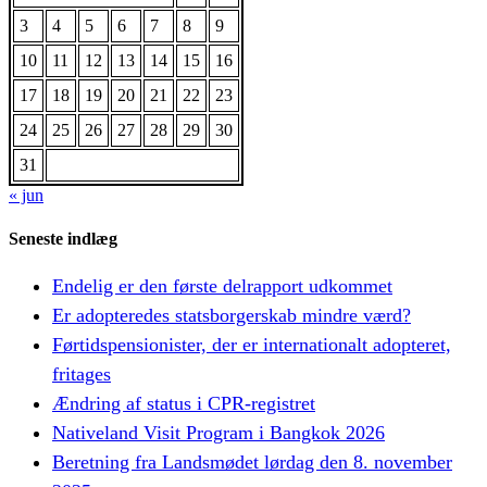
3
4
5
6
7
8
9
10
11
12
13
14
15
16
17
18
19
20
21
22
23
24
25
26
27
28
29
30
31
« jun
Seneste indlæg
Endelig er den første delrapport udkommet
Er adopteredes statsborgerskab mindre værd?
Førtidspensionister, der er internationalt adopteret,
fritages
Ændring af status i CPR-registret
Nativeland Visit Program i Bangkok 2026
Beretning fra Landsmødet lørdag den 8. november