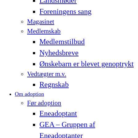
Landsmøder
Foreningens sang
Magasinet
Medlemskab
Medlemstilbud
Nyhedsbreve
Ønskebarn er blevet genoptrykt
Vedtægter m.v.
Regnskab
Om adoption
Før adoption
Eneadoptant
GEA – Gruppen af
Eneadoptanter