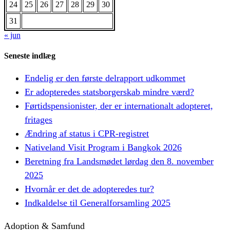
24
25
26
27
28
29
30
31
« jun
Seneste indlæg
Endelig er den første delrapport udkommet
Er adopteredes statsborgerskab mindre værd?
Førtidspensionister, der er internationalt adopteret,
fritages
Ændring af status i CPR-registret
Nativeland Visit Program i Bangkok 2026
Beretning fra Landsmødet lørdag den 8. november
2025
Hvornår er det de adopteredes tur?
Indkaldelse til Generalforsamling 2025
Adoption & Samfund