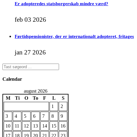
Er adopteredes statsborgerskab mindre værd?
feb 03 2026
Førtidspensionister, der er internationalt adopteret, fritages
jan 27 2026
Calendar
august 2026
M
Ti
O
To
F
L
S
1
2
3
4
5
6
7
8
9
10
11
12
13
14
15
16
17
18
19
20
21
22
23