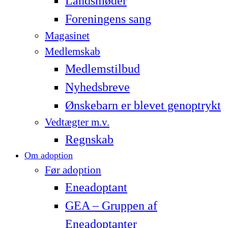
Landsmøder
Foreningens sang
Magasinet
Medlemskab
Medlemstilbud
Nyhedsbreve
Ønskebarn er blevet genoptrykt
Vedtægter m.v.
Regnskab
Om adoption
Før adoption
Eneadoptant
GEA – Gruppen af
Eneadoptanter