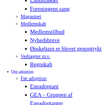
Landsmøder
Foreningens sang
Magasinet
Medlemskab
Medlemstilbud
Nyhedsbreve
Ønskebarn er blevet genoptrykt
Vedtægter m.v.
Regnskab
Om adoption
Før adoption
Eneadoptant
GEA – Gruppen af
Eneadoptanter