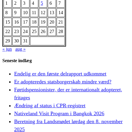
1
2
3
4
5
6
7
8
9
10
11
12
13
14
15
16
17
18
19
20
21
22
23
24
25
26
27
28
29
30
31
« jun
aug »
Seneste indlæg
Endelig er den første delrapport udkommet
Er adopteredes statsborgerskab mindre værd?
Førtidspensionister, der er internationalt adopteret,
fritages
Ændring af status i CPR-registret
Nativeland Visit Program i Bangkok 2026
Beretning fra Landsmødet lørdag den 8. november
2025