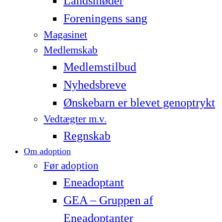
Landsmøder
Foreningens sang
Magasinet
Medlemskab
Medlemstilbud
Nyhedsbreve
Ønskebarn er blevet genoptrykt
Vedtægter m.v.
Regnskab
Om adoption
Før adoption
Eneadoptant
GEA – Gruppen af
Eneadoptanter