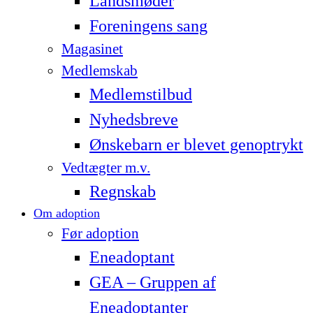
Landsmøder
Foreningens sang
Magasinet
Medlemskab
Medlemstilbud
Nyhedsbreve
Ønskebarn er blevet genoptrykt
Vedtægter m.v.
Regnskab
Om adoption
Før adoption
Eneadoptant
GEA – Gruppen af
Eneadoptanter