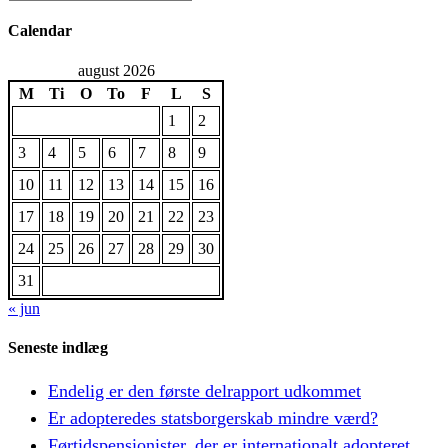
Calendar
august 2026
M
Ti
O
To
F
L
S
1
2
3
4
5
6
7
8
9
10
11
12
13
14
15
16
17
18
19
20
21
22
23
24
25
26
27
28
29
30
31
« jun
Seneste indlæg
Endelig er den første delrapport udkommet
Er adopteredes statsborgerskab mindre værd?
Førtidspensionister, der er internationalt adopteret,