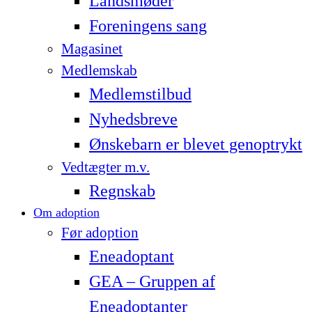
Landsmøder
Foreningens sang
Magasinet
Medlemskab
Medlemstilbud
Nyhedsbreve
Ønskebarn er blevet genoptrykt
Vedtægter m.v.
Regnskab
Om adoption
Før adoption
Eneadoptant
GEA – Gruppen af
Eneadoptanter