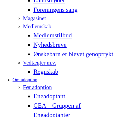
Landsmøder
Foreningens sang
Magasinet
Medlemskab
Medlemstilbud
Nyhedsbreve
Ønskebarn er blevet genoptrykt
Vedtægter m.v.
Regnskab
Om adoption
Før adoption
Eneadoptant
GEA – Gruppen af
Eneadoptanter