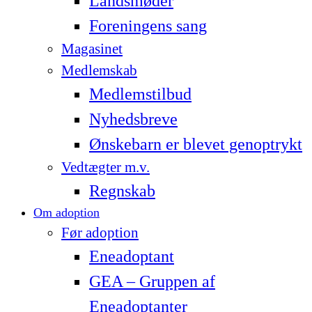
Landsmøder
Foreningens sang
Magasinet
Medlemskab
Medlemstilbud
Nyhedsbreve
Ønskebarn er blevet genoptrykt
Vedtægter m.v.
Regnskab
Om adoption
Før adoption
Eneadoptant
GEA – Gruppen af
Eneadoptanter