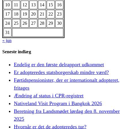
10
11
12
13
14
15
16
17
18
19
20
21
22
23
24
25
26
27
28
29
30
31
« jun
Seneste indlæg
Endelig er den første delrapport udkommet
Er adopteredes statsborgerskab mindre værd?
Førtidspensionister, der er internationalt adopteret,
fritages
Ændring af status i CPR-registret
Nativeland Visit Program i Bangkok 2026
Beretning fra Landsmødet lørdag den 8. november
2025
Hvornår er det de adopteredes tur?