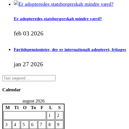
Er adopteredes statsborgerskab mindre værd?
feb 03 2026
Førtidspensionister, der er internationalt adopteret, fritages
jan 27 2026
Calendar
august 2026
M
Ti
O
To
F
L
S
1
2
3
4
5
6
7
8
9