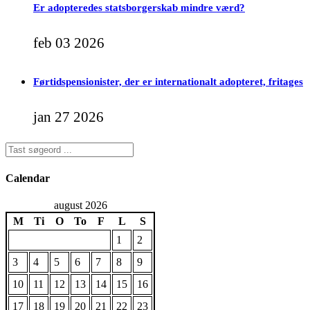
Er adopteredes statsborgerskab mindre værd?
feb 03 2026
Førtidspensionister, der er internationalt adopteret, fritages
jan 27 2026
Calendar
august 2026
M
Ti
O
To
F
L
S
1
2
3
4
5
6
7
8
9
10
11
12
13
14
15
16
17
18
19
20
21
22
23