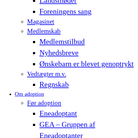
Landsmøder
Foreningens sang
Magasinet
Medlemskab
Medlemstilbud
Nyhedsbreve
Ønskebarn er blevet genoptrykt
Vedtægter m.v.
Regnskab
Om adoption
Før adoption
Eneadoptant
GEA – Gruppen af
Eneadoptanter