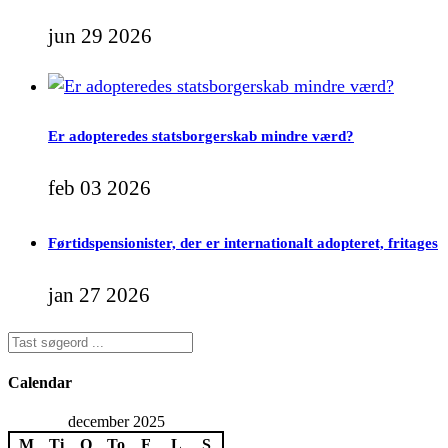
jun 29 2026
Er adopteredes statsborgerskab mindre værd?
feb 03 2026
Førtidspensionister, der er internationalt adopteret, fritages
jan 27 2026
Calendar
december 2025
M
Ti
O
To
F
L
S