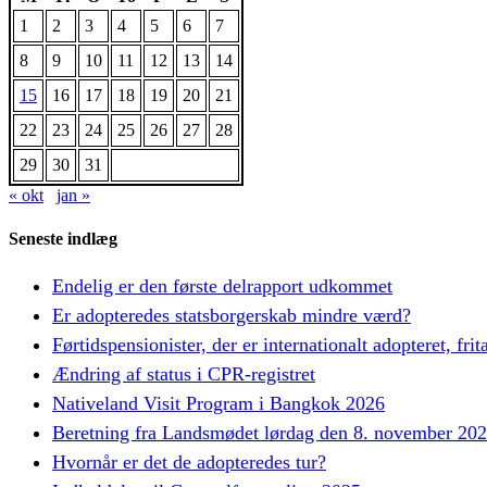
1
2
3
4
5
6
7
8
9
10
11
12
13
14
15
16
17
18
19
20
21
22
23
24
25
26
27
28
29
30
31
« okt
jan »
Seneste indlæg
Endelig er den første delrapport udkommet
Er adopteredes statsborgerskab mindre værd?
Førtidspensionister, der er internationalt adopteret, frit
Ændring af status i CPR-registret
Nativeland Visit Program i Bangkok 2026
Beretning fra Landsmødet lørdag den 8. november 20
Hvornår er det de adopteredes tur?