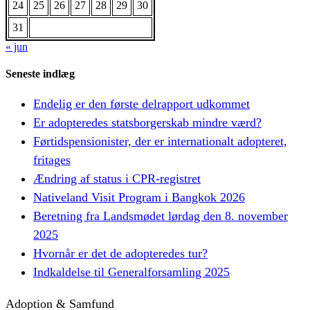
24
25
26
27
28
29
30
31
« jun
Seneste indlæg
Endelig er den første delrapport udkommet
Er adopteredes statsborgerskab mindre værd?
Førtidspensionister, der er internationalt adopteret,
fritages
Ændring af status i CPR-registret
Nativeland Visit Program i Bangkok 2026
Beretning fra Landsmødet lørdag den 8. november
2025
Hvornår er det de adopteredes tur?
Indkaldelse til Generalforsamling 2025
Adoption & Samfund