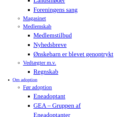
Landsmøder
Foreningens sang
Magasinet
Medlemskab
Medlemstilbud
Nyhedsbreve
Ønskebarn er blevet genoptrykt
Vedtægter m.v.
Regnskab
Om adoption
Før adoption
Eneadoptant
GEA – Gruppen af
Eneadoptanter