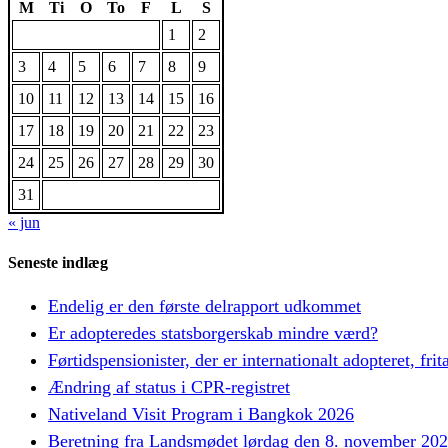
M
Ti
O
To
F
L
S
1
2
3
4
5
6
7
8
9
10
11
12
13
14
15
16
17
18
19
20
21
22
23
24
25
26
27
28
29
30
31
« jun
Seneste indlæg
Endelig er den første delrapport udkommet
Er adopteredes statsborgerskab mindre værd?
Førtidspensionister, der er internationalt adopteret, frit
Ændring af status i CPR-registret
Nativeland Visit Program i Bangkok 2026
Beretning fra Landsmødet lørdag den 8. november 20