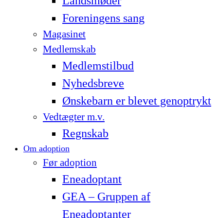
Landsmøder
Foreningens sang
Magasinet
Medlemskab
Medlemstilbud
Nyhedsbreve
Ønskebarn er blevet genoptrykt
Vedtægter m.v.
Regnskab
Om adoption
Før adoption
Eneadoptant
GEA – Gruppen af
Eneadoptanter