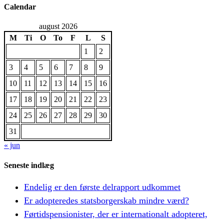
Calendar
august 2026
M
Ti
O
To
F
L
S
1
2
3
4
5
6
7
8
9
10
11
12
13
14
15
16
17
18
19
20
21
22
23
24
25
26
27
28
29
30
31
« jun
Seneste indlæg
Endelig er den første delrapport udkommet
Er adopteredes statsborgerskab mindre værd?
Førtidspensionister, der er internationalt adopteret,