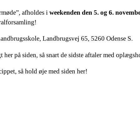
rmøde”, afholdes i
weekenden den 5. og 6. novemb
ralforsamling!
 Landbrugsskole, Landbrugsvej 65, 5260 Odense S.
 her på siden, så snart de sidste aftaler med oplægsho
ncippet, så hold øje med siden her!