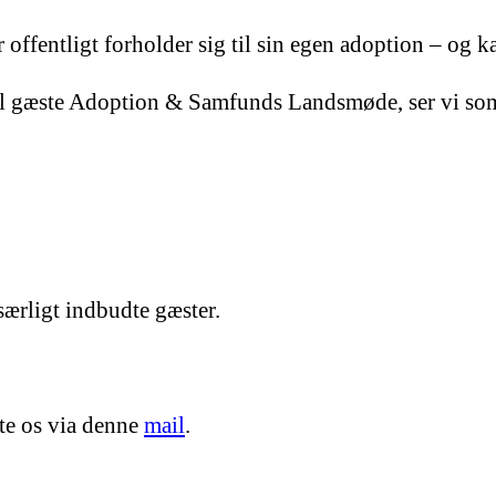
ffentligt forholder sig til sin egen adoption – og ka
il gæste Adoption & Samfunds Landsmøde, ser vi som 
ærligt indbudte gæster.
te os via denne
mail
.