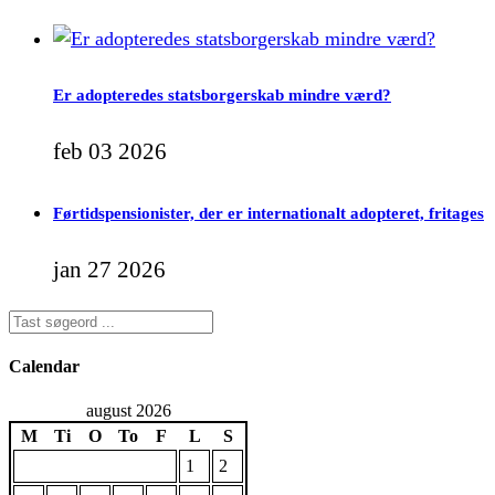
Er adopteredes statsborgerskab mindre værd?
feb 03 2026
Førtidspensionister, der er internationalt adopteret, fritages
jan 27 2026
Calendar
august 2026
M
Ti
O
To
F
L
S
1
2