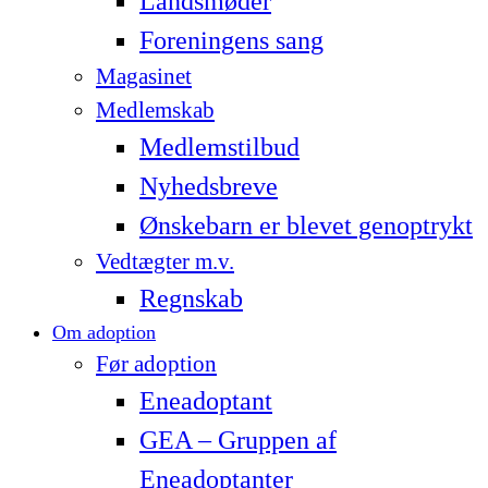
Landsmøder
Foreningens sang
Magasinet
Medlemskab
Medlemstilbud
Nyhedsbreve
Ønskebarn er blevet genoptrykt
Vedtægter m.v.
Regnskab
Om adoption
Før adoption
Eneadoptant
GEA – Gruppen af
Eneadoptanter