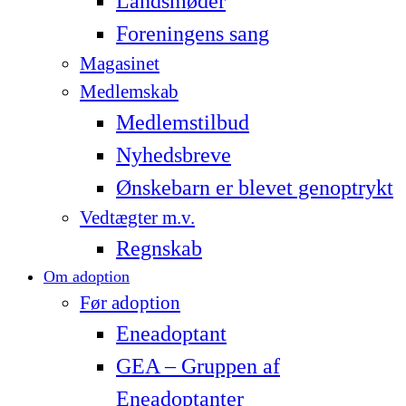
Landsmøder
Foreningens sang
Magasinet
Medlemskab
Medlemstilbud
Nyhedsbreve
Ønskebarn er blevet genoptrykt
Vedtægter m.v.
Regnskab
Om adoption
Før adoption
Eneadoptant
GEA – Gruppen af
Eneadoptanter