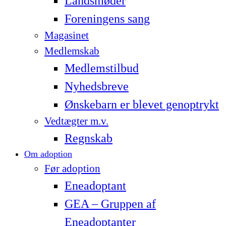
Landsmøder
Foreningens sang
Magasinet
Medlemskab
Medlemstilbud
Nyhedsbreve
Ønskebarn er blevet genoptrykt
Vedtægter m.v.
Regnskab
Om adoption
Før adoption
Eneadoptant
GEA – Gruppen af
Eneadoptanter