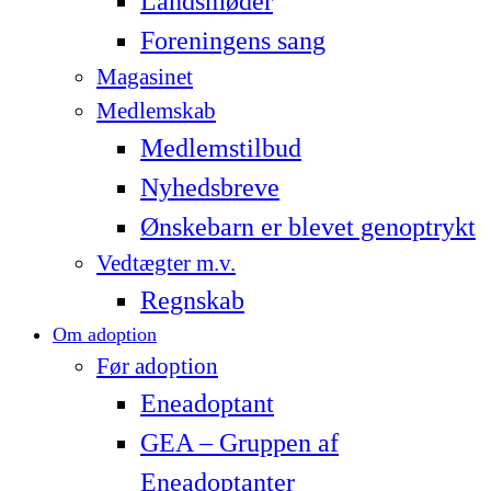
Landsmøder
Foreningens sang
Magasinet
Medlemskab
Medlemstilbud
Nyhedsbreve
Ønskebarn er blevet genoptrykt
Vedtægter m.v.
Regnskab
Om adoption
Før adoption
Eneadoptant
GEA – Gruppen af
Eneadoptanter