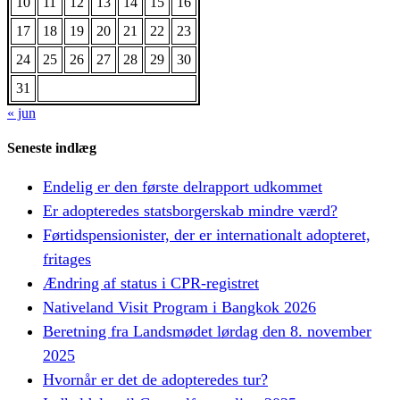
10
11
12
13
14
15
16
17
18
19
20
21
22
23
24
25
26
27
28
29
30
31
« jun
Seneste indlæg
Endelig er den første delrapport udkommet
Er adopteredes statsborgerskab mindre værd?
Førtidspensionister, der er internationalt adopteret,
fritages
Ændring af status i CPR-registret
Nativeland Visit Program i Bangkok 2026
Beretning fra Landsmødet lørdag den 8. november
2025
Hvornår er det de adopteredes tur?