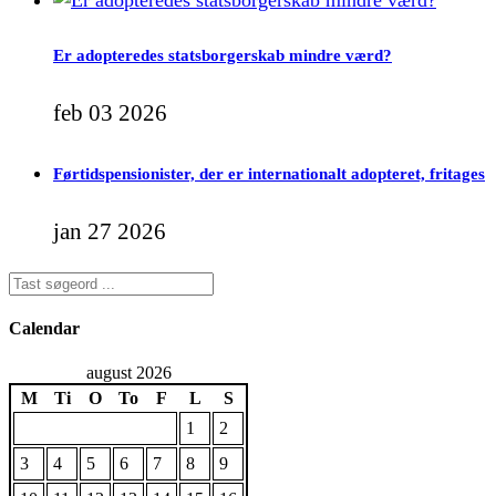
Er adopteredes statsborgerskab mindre værd?
feb 03 2026
Førtidspensionister, der er internationalt adopteret, fritages
jan 27 2026
Calendar
august 2026
M
Ti
O
To
F
L
S
1
2
3
4
5
6
7
8
9