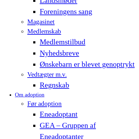
Landsmøder
Foreningens sang
Magasinet
Medlemskab
Medlemstilbud
Nyhedsbreve
Ønskebarn er blevet genoptrykt
Vedtægter m.v.
Regnskab
Om adoption
Før adoption
Eneadoptant
GEA – Gruppen af
Eneadoptanter