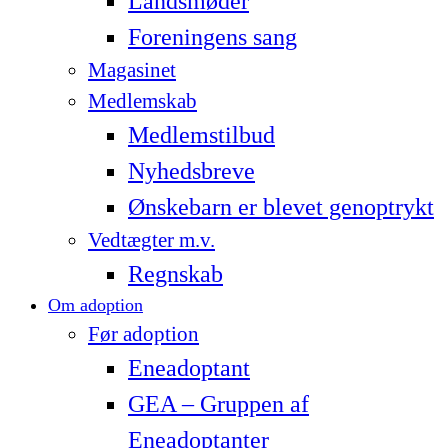
Landsmøder
Foreningens sang
Magasinet
Medlemskab
Medlemstilbud
Nyhedsbreve
Ønskebarn er blevet genoptrykt
Vedtægter m.v.
Regnskab
Om adoption
Før adoption
Eneadoptant
GEA – Gruppen af
Eneadoptanter