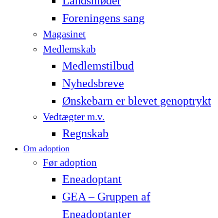
Landsmøder
Foreningens sang
Magasinet
Medlemskab
Medlemstilbud
Nyhedsbreve
Ønskebarn er blevet genoptrykt
Vedtægter m.v.
Regnskab
Om adoption
Før adoption
Eneadoptant
GEA – Gruppen af
Eneadoptanter