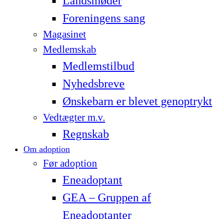
Landsmøder
Foreningens sang
Magasinet
Medlemskab
Medlemstilbud
Nyhedsbreve
Ønskebarn er blevet genoptrykt
Vedtægter m.v.
Regnskab
Om adoption
Før adoption
Eneadoptant
GEA – Gruppen af
Eneadoptanter