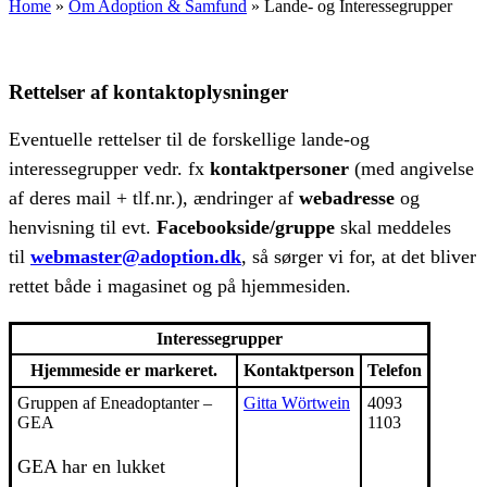
Home
»
Om Adoption & Samfund
»
Lande- og Interessegrupper
Rettelser af kontaktoplysninger
Eventuelle rettelser til de forskellige lande-og
interessegrupper vedr. fx
kontaktpersoner
(med angivelse
af deres mail + tlf.nr.), ændringer af
webadresse
og
henvisning til evt.
Facebookside/gruppe
skal meddeles
til
webmaster@adoption.dk
, så sørger vi for, at det bliver
rettet både i magasinet og på hjemmesiden.
Interessegrupper
Hjemmeside er markeret.
Kontaktperson
Telefon
Gruppen af Eneadoptanter –
Gitta Wörtwein
4093
GEA
1103
GEA har en lukket