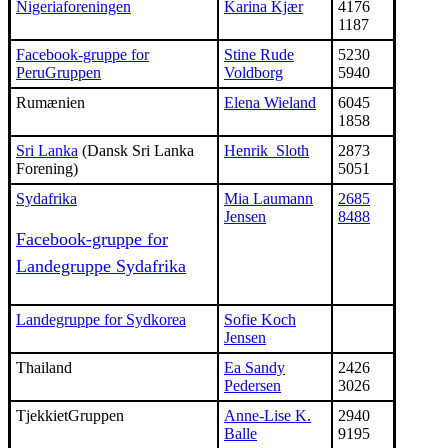
Nigeriaforeningen
Karina Kjær
4176
1187
Facebook-gruppe for
Stine Rude
5230
PeruGruppen
Voldborg
5940
Rumænien
Elena Wieland
6045
1858
Sri Lanka
(Dansk Sri Lanka
Henrik Sloth
2873
Forening)
5051
Sydafrika
Mia Laumann
2685
Jensen
8488
Facebook-gruppe for
Landegruppe Sydafrika
Landegruppe for Sydkorea
Sofie Koch
Jensen
Thailand
Ea Sandy
2426
Pedersen
3026
TjekkietGruppen
Anne-Lise K.
2940
Balle
9195