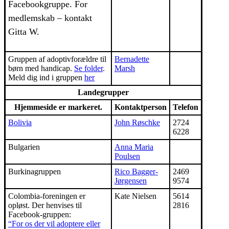
Facebookgruppe. For
medlemskab – kontakt
Gitta W.
Gruppen af adoptivforældre til
Bernadette
børn med handicap.
Se folder
.
Marsh
Meld dig ind i gruppen
her
Landegrupper
Hjemmeside er markeret.
Kontaktperson
Telefon
Bolivia
John Røschke
2724
6228
Bulgarien
Anna Maria
Poulsen
Burkinagruppen
Rico Bagger-
2469
Jørgensen
9574
Colombia-foreningen er
Kate Nielsen
5614
opløst. Der henvises til
2816
Facebook-gruppen:
“For os der vil adoptere eller