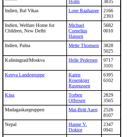
Holm
3835
Indien, Bal Vikas
Lone Raahauge
2166
2393
Indien, Welfare Home for
Michael
5682
Children, New Delhi
Cornelius
0010
Hansen
Indien, Palna
Mette Thomsen
3828
5025
Kaliningrad/Moskva
Helle Pedersen
9717
3101
Kenya Landegruppe
Karen
6395
Rosenkjær
6102
Rasmussen
Kina
Torben
2829
Offersen
3565
Madagaskargruppen
Mai-Britt Aaen
2526
8107
Nepal
Hanne V.
2347
Doktor
0941