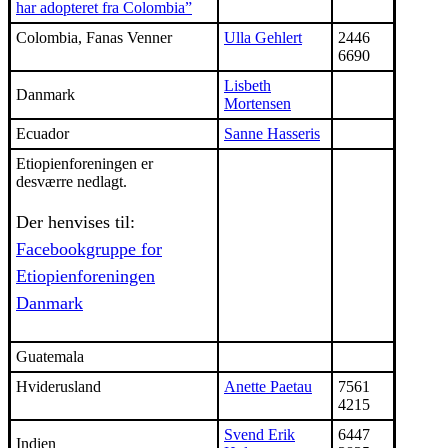
har adopteret fra Colombia”
Colombia, Fanas Venner
Ulla Gehlert
2446
6690
Lisbeth
Danmark
Mortensen
Ecuador
Sanne Hasseris
Etiopienforeningen er
desværre nedlagt.
Der henvises til:
Facebookgruppe for
Etiopienforeningen
Danmark
Guatemala
Hviderusland
Anette Paetau
7561
4215
Svend Erik
6447
Indien